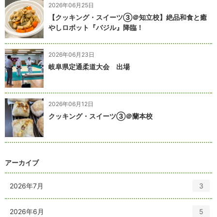
2026年06月25日
【クッキング・スイーツ③＠知立校】絶品和食と癒
やしロボット『バジル』降臨！
2026年06月23日
岐阜県定通柔道大会 出場
2026年06月12日
クッキング・スイーツ③＠蘭本校
アーカイブ
エ
件
2026年7月
3
ン
ト
エ
件
2026年6月
5
リ