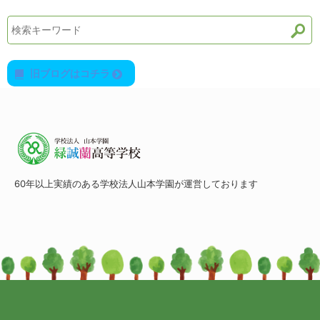
ト
数
リ
ー
数
旧ブログはコチラ
60年以上実績のある学校法人山本学園が運営しております