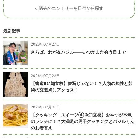
< 過去のエントリーを日付から探す
最新記事
2026年07月27日
さらば、わが友バジル――いつかまた会う日まで
2026年07月22日
【書道Ⅱ＠知立校】書写じゃない！？人類の知性と芸
術の交差点にアクセス！
2026年07月06日
【クッキング・スイーツ④＠知立校】おやつが本気
のランチに！？大満足の男子クッキングとバジルくん
のお着替え